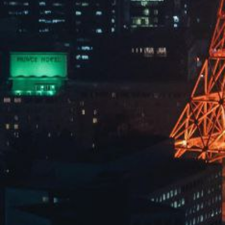
光通信模块
智慧城市应用解决方案
鸿蒙AI产业
能源系列
信息安全
智能制造
其他产品
服务支持
办事处
常见问题
资料下载
新闻中心
公司新闻
行业新闻
市场动态
加入尊龙·Z6
人才理念
企业风采
校园招聘