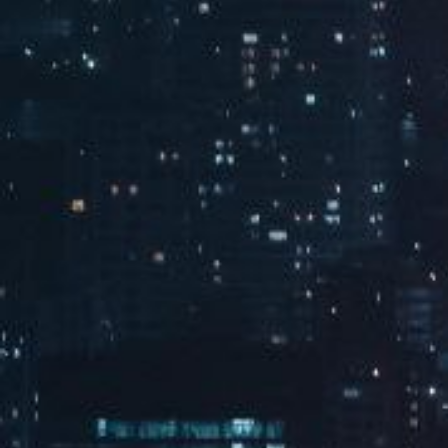
2026-02-23
鸿蒙星光盛典再添高光！尊龙·Z6开鸿
代码领跑成为“开源鸿蒙TOP共建单
位”！
2026-02-22
尊龙·Z6(中国认证)集团有限公司官网
亮相俄罗斯国际消费电子展，智能清洁
机器人在国际舞台大放异彩！