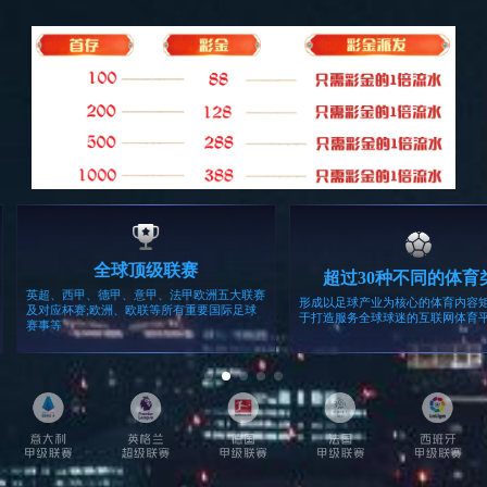
全部
公司新闻
行业新闻
市场动态
公司新闻
国家级认证！尊龙·Z6开鸿荣获国家高
新技术企业证书！
2026-02-26
尊龙·Z6(中国认证)集团有限公司官网
助力国家广电总局圆满完成插入式微型
机顶盒千万级规模部署和一体化电视百